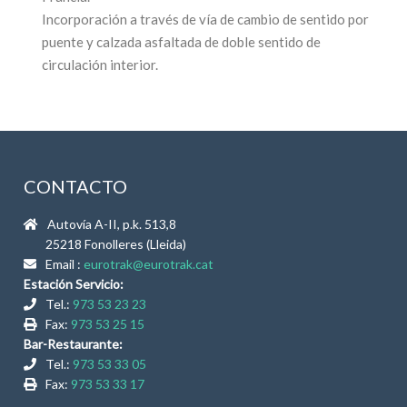
Incorporación a través de vía de cambio de sentido por
puente y calzada asfaltada de doble sentido de
circulación interior.
CONTACTO
Autovía A-II, p.k. 513,8
25218 Fonolleres (Lleida)
Email :
eurotrak@eurotrak.cat
Estación Servicio:
Tel.:
973 53 23 23
Fax:
973 53 25 15
Bar-Restaurante:
Tel.:
973 53 33 05
Fax:
973 53 33 17